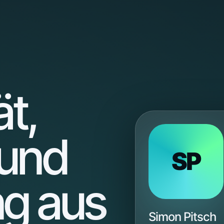
ät,
 und
SP
ng aus
Simon Pitsch