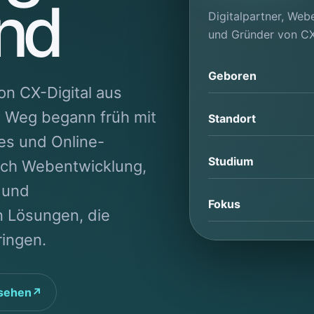
and
Digitalpartner, Web
und Gründer von CX-
Geboren
on CX-Digital aus
n Weg begann früh mit
Standort
es und Online-
Studium
ich Webentwicklung,
 und
Fokus
n Lösungen, die
ingen.
sehen
↗