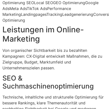
Optimierung
SEO
Local SEO
GEO Optimierung
Google
Ads
Meta Ads
TikTok Ads
Performance
Marketing
Landingpages
Tracking
Leadgenerierung
Convers
Optimierung
Leistungen im Online-
Marketing
Von organischer Sichtbarkeit bis zu bezahlten
Kampagnen: CX-Digital entwickelt Maßnahmen, die zu
Zielgruppe, Budget, Marktumfeld und
Unternehmenszielen passen.
SEO &
Suchmaschinenoptimierung
Technische, inhaltliche und strukturelle Optimierung für
bessere Rankings, klare Themenautorität und
nachhaltige Sichtbarkeit bei Google und modernen