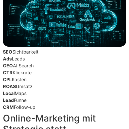
SEO
Sichtbarkeit
Ads
Leads
GEO
AI Search
CTR
Klickrate
CPL
Kosten
ROAS
Umsatz
Local
Maps
Lead
Funnel
CRM
Follow-up
Online-Marketing mit